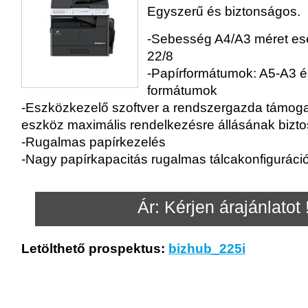
Egyszerű és biztonságos.
-Sebesség A4/A3 méret eset
22/8
-Papírformátumok: A5-A3 é
formátumok
-Eszközkezelő szoftver a rendszergazda támog
eszköz maximális rendelkezésre állásának bizt
-Rugalmas papírkezelés
-Nagy papírkapacitás rugalmas tálcakonfiguráci
Ár: Kérjen árajánlatot 
Letölthető prospektus:
bizhub_225i