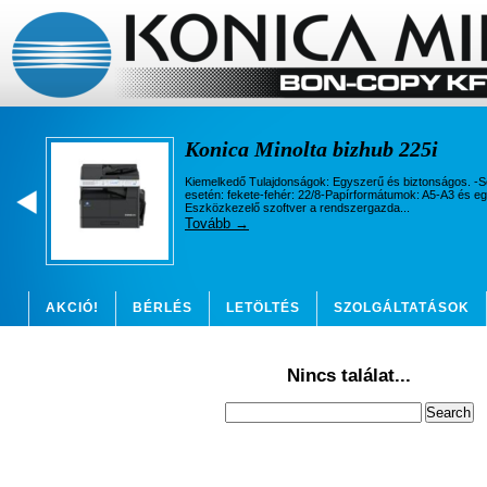
Konica Minolta bizhub 225i
Kiemelkedő Tulajdonságok: Egyszerű és biztonságos. -
esetén: fekete-fehér: 22/8-Papírformátumok: A5-A3 és e
Eszközkezelő szoftver a rendszergazda...
Tovább →
Konica Minolta bizhub C257i
AKCIÓ!
BÉRLÉS
LETÖLTÉS
SZOLGÁLTATÁSOK
Kiemelkedő Tulajdonságok: Egyszerű és biztonságos. -M
sebesség akár 25 lap/perc; (fekete-fehér/színes)-Papír
papírméretek, banner papír...
ÜDVÖZÖLJÜK WEBÁRUHÁZUNKBAN!
VÁSÁRLÁSI FELT
Tovább →
Nincs találat...
Konica Minolta bizhub C250i
Kiemelkedő Tulajdonságok: Egyszerű és biztonságos. -M
sebesség akár 25 lap/perc; (fekete-fehér/színes)-Papír
papírméretek, banner papír...
Tovább →