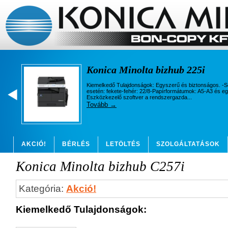
Konica Minolta bizhub 225i
Kiemelkedő Tulajdonságok: Egyszerű és biztonságos. -
esetén: fekete-fehér: 22/8-Papírformátumok: A5-A3 és e
Eszközkezelő szoftver a rendszergazda...
Tovább →
AKCIÓ!
BÉRLÉS
LETÖLTÉS
SZOLGÁLTATÁSOK
Konica Minolta bizhub C257i
ÜDVÖZÖLJÜK WEBÁRUHÁZUNKBAN!
VÁSÁRLÁSI FELT
Kategória:
Akció!
Kiemelkedő Tulajdonságok: