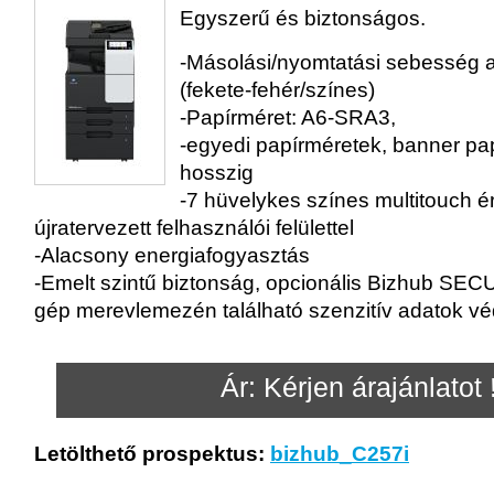
Egyszerű és biztonságos.
-Másolási/nyomtatási sebesség a
(fekete-fehér/színes)
-Papírméret: A6-SRA3,
-egyedi papírméretek, banner pa
hosszig
-7 hüvelykes színes multitouch ér
újratervezett felhasználói felülettel
-Alacsony energiafogyasztás
-Emelt szintű biztonság, opcionális Bizhub SEC
gép merevlemezén található szenzitív adatok vé
Ár: Kérjen árajánlatot 
Letölthető prospektus:
bizhub_C257i